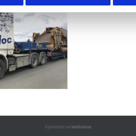
Vytvořeno na
Webmium