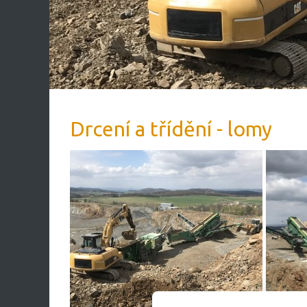
Drcení a třídění - lomy